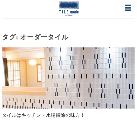
Skip
to
content
オーダーメイドタイル・オリジナルタイル製作のタイルメイド
タグ:
オーダータイル
– TILE made タイルの形、色、空間を総合プロデュース 無料で
サンプルタイル送付
タイルはキッチン・水場掃除の味方！