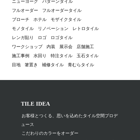
ニューヨーク
パターンタイル
フルオーダー
フルオーダータイル
ブローチ
ホテル
モザイクタイル
モノタイル
リノベーション
レトロタイル
レンガ貼り
ロゴ
ロゴタイル
ワークショップ
内装
展示会
店舗施工
施工事例
水回り
特注タイル
玉石タイル
目地
箸置き
補修タイル
青むらタイル
TILE IDEA
お客様とつくる、思いを込めたタイル空間プロデ
ュース
こだわりのカラーをオーダー