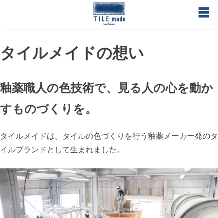
Skip
to
content
オーダーメイドタイル・オリジナルタイル製作のタイルメイド
タイルメイドの想い
– TILE made タイルの形、色、空間を総合プロデュース 無料で
サンプルタイル送付
釉薬職人の色技術で、見る人の心を動か
すものづくりを
。
タイルメイドは、タイルの色づくりを行う釉薬メーカー発のタ
イルブランドとして生まれました。