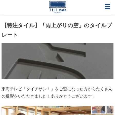
Skip
to
content
オーダーメイドタイル・オリジナルタイル製作のタイルメイド
【特注タイル】「雨上がりの空」のタイルプ
– TILE made タイルの形、色、空間を総合プロデュース 無料で
レート
サンプルタイル送付
東海テレビ「タイチサン！」をご覧になった方からたくさん
の反響をいただきました！ありがとうございます！