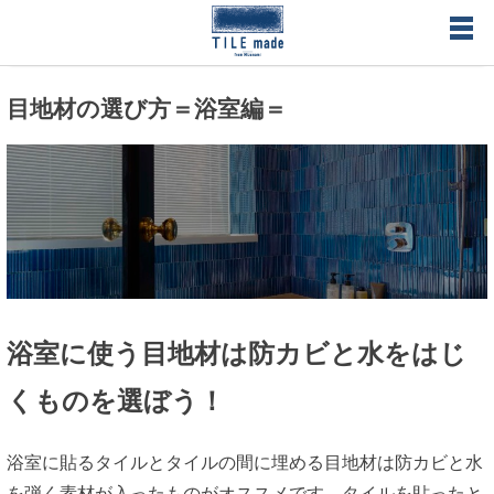
Skip
to
content
オーダーメイドタイル・オリジナルタイル製作のタイルメイド
目地材の選び方＝浴室編＝
– TILE made タイルの形、色、空間を総合プロデュース 無料で
サンプルタイル送付
浴室に使う目地材は防カビと水をはじ
くものを選ぼう！
浴室に貼るタイルとタイルの間に埋める目地材は防カビと水
を弾く素材が入ったものがオススメです。タイルを貼ったと