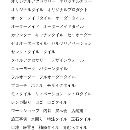
オリジナルアクセサリー
オリジナルカラー
オリジナルタイル
オリジナルプロダクト
オーターメイドタイル
オーダータイル
オーダーメイド
オーダーメイドタイル
カウンター
キッチンタイル
セミオーダー
セミオーダータイル
セルフリノベーション
セレクトタイル
タイル
タイルアクセサリー
デザインウォール
ニューヨーク
パターンタイル
フルオーダー
フルオーダータイル
ブローチ
ホテル
モザイクタイル
モノタイル
リノベーション
レトロタイル
レンガ貼り
ロゴ
ロゴタイル
ワークショップ
内装
展示会
店舗施工
施工事例
水回り
特注タイル
玉石タイル
目地
箸置き
補修タイル
青むらタイル