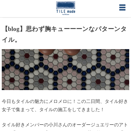
Skip
to
content
オーダーメイドタイル・オリジナルタイル製作のタイルメイド
【blog】思わず胸キューーーンなパターンタ
– TILE made タイルの形、色、空間を総合プロデュース 無料で
イル。
サンプルタイル送付
今日もタイルの魅力にメロメロに！この二日間、タイル好き
女子で集まって、タイルの施工をしてきました！
タイル好きメンバーの小川さんのオーダージュエリーのアト