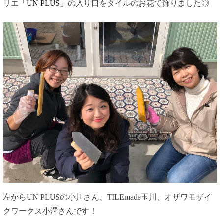
リエ
「UN PLUS」
の入り口をタイルのお花で飾りました◎
左からUN PLUSの小川さん、TILEmade玉川、オザワモザイ
クワークス小澤さんです！