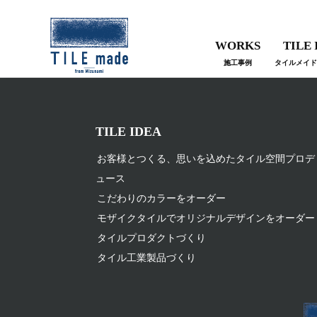
Skip
to
オーダーメイドタイ
WORKS
TILE 
content
ル・オリジナルタイ
施工事例
タイルメイド
ル製作のタイルメイ
ド – TILE made タイ
ルの形、色、空間を
TILE IDEA
総合プロデュース 無
料でサンプルタイル
お客様とつくる、思いを込めたタイル空間プロデ
送付
ュース
こだわりのカラーをオーダー
モザイクタイルでオリジナルデザインをオーダー
タイルプロダクトづくり
タイル工業製品づくり