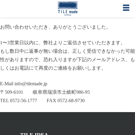
Skip
to
content
お問い合わせいただき、ありがとうございました。
オーダーメイドタイル・オリジナルタイル製作のタイルメイド
– TILE made タイルの形、色、空間を総合プロデュース 無料で
1〜3営業日以内に、弊社よりご返信させていただきます。
サンプルタイル送付
もし数日中に返事が無い場合は、正しく受信できなかった可能
性がありますので、恐れ入りますが下記のメールアドレス、も
しくはお電話にて再度のご連絡をお願いします。
E-Mail info@tilemade.jp
〒509-6101 岐阜県瑞浪市土岐町986-95
TEL 0572-56-1777 FAX 0572-68-9730